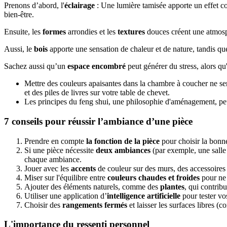
Prenons d’abord, l'
éclairage
: Une lumière tamisée apporte un effet cos
bien-être.
Ensuite, les
formes
arrondies et les
textures
douces créent une atmosp
Aussi, le
bois
apporte une sensation de chaleur et de nature, tandis qu
Sachez aussi qu’un
espace encombré
peut générer du stress, alors q
Mettre des couleurs apaisantes dans la chambre à coucher ne ser
et des piles de livres sur votre table de chevet.
Les principes du feng shui, une philosophie d'aménagement, peuve
7 conseils pour réussir l’ambiance d’une pièce
Prendre en compte
la fonction de la pièce
pour choisir la bonn
Si une pièce nécessite
deux ambiances
(par exemple, une salle 
chaque ambiance.
Jouer avec les
accents
de couleur sur des murs, des accessoires 
Miser sur l'équilibre entre
couleurs chaudes et froides
pour ne 
Ajouter des éléments naturels, comme des
plantes
, qui contrib
Utiliser une application d’
intelligence artificielle
pour tester vo
Choisir des
rangements fermés
et laisser les surfaces libres (c
L'importance du ressenti personnel