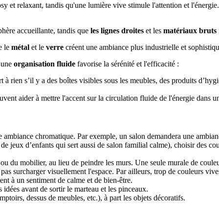
y et relaxant, tandis qu'une lumière vive stimule l'attention et l'énergi
hère accueillante, tandis que
les lignes droites
et les
matériaux bruts
e le
métal
et le
verre
créent une ambiance plus industrielle et sophistiq
u'une
organisation fluide
favorise la sérénité et l'efficacité :
t à rien s’il y a des boîtes visibles sous les meubles, des produits d’h
nt aider à mettre l'accent sur la circulation fluide de l'énergie dans 
e ambiance chromatique. Par exemple, un salon demandera une ambiance
de jeux d’enfants qui sert aussi de salon familial calme), choisir des c
ou du mobilier, au lieu de peindre les murs. Une seule murale de coule
pas surcharger visuellement l'espace. Par ailleurs, trop de couleurs vives
uent à un sentiment de calme et de bien-être.
s idées avant de sortir le marteau et les pinceaux.
omptoirs, dessus de meubles, etc.), à part les objets décoratifs.