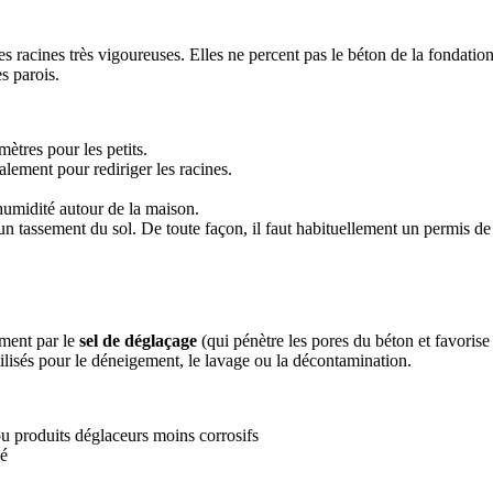
des racines très vigoureuses. Elles ne percent pas le béton de la fondatio
s parois.
mètres pour les petits.
lement pour rediriger les racines.
humidité autour de la maison.
un tassement du sol. De toute façon, il faut habituellement un permis de l
ement par le
sel de déglaçage
(qui pénètre les pores du béton et favorise
ilisés pour le déneigement, le lavage ou la décontamination.
ou produits déglaceurs moins corrosifs
lé